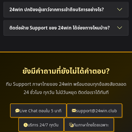
24win ปกป้องผู้เยาว์จากการเข้าถึงบริการอย่างไร?
ติดต่อฝ่าย Support ของ 24win ได้ช่องทางไหนบ้าง?
ยังมีคำถามที่ยังไม่ได้คำตอบ?
ทีม Support ภาษาไทยของ 24win พร้อมตอบทุกข้อสงสัยตลอด
24 ชั่วโมง ทุกวัน ไม่มีวันหยุด ติดต่อเราได้ทันที
Live Chat ตอบใน 5 นาที
support@24win.club
บริการ 24/7 ทุกวัน
ทีมภาษาไทยโดยเฉพาะ