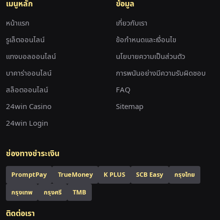
เมนูหลัก
ข้อมูล
หน้าแรก
เกี่ยวกับเรา
รูเล็ตออนไลน์
ข้อกำหนดและเงื่อนไข
แทงบอลออนไลน์
นโยบายความเป็นส่วนตัว
บาคาร่าออนไลน์
การพนันอย่างมีความรับผิดชอบ
สล็อตออนไลน์
FAQ
24win Casino
Sitemap
24win Login
ช่องทางชำระเงิน
PromptPay
TrueMoney
K PLUS
SCB Easy
กรุงไทย
กรุงเทพ
กรุงศรี
TMB
ติดต่อเรา