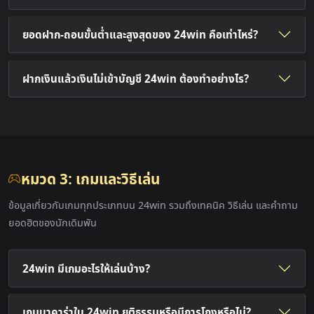
ยอดฝาก-ถอนขั้นต่ำและสูงสุดของ 24win คือเท่าไหร่?
ฝากเงินแล้วเงินไม่เข้าบัญชี 24win ต้องทำอย่างไร?
หมวด 3: เกมและวิธีเล่น
ข้อมูลเกี่ยวกับเกมทุกประเภทบน 24win รวมถึงเทคนิค วิธีเล่น และคำถาม
ยอดฮิตของนักเดิมพัน
24win มีเกมอะไรให้เล่นบ้าง?
เกมบาคาร่าใน 24win ยุติธรรมหรือมีการโกงหรือไม่?