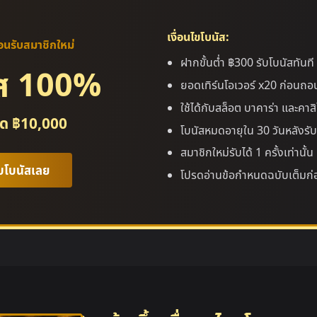
เงื่อนไขโบนัส:
อนรับสมาชิกใหม่
ฝากขั้นต่ำ ฿300 รับโบนัสทันที
ัส 100%
ยอดเทิร์นโอเวอร์ x20 ก่อนถอ
ใช้ได้กับสล็อต บาคาร่า และคาส
ุด ฿10,000
โบนัสหมดอายุใน 30 วันหลังรั
สมาชิกใหม่รับได้ 1 ครั้งเท่านั้น
ับโบนัสเลย
โปรดอ่านข้อกำหนดฉบับเต็มก่