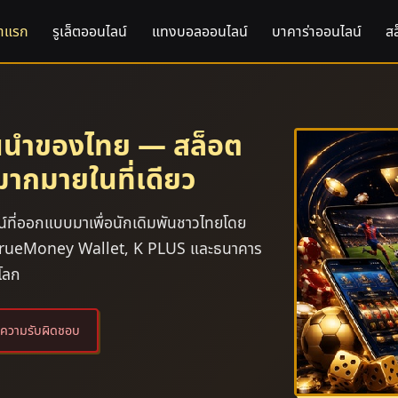
้าแรก
รูเล็ตออนไลน์
แทงบอลออนไลน์
บาคาร่าออนไลน์
ส
้นนำของไทย — สล็อต
ากมายในที่เดียว
ที่ออกแบบมาเพื่อนักเดิมพันชาวไทยโดย
TrueMoney Wallet, K PLUS และธนาคาร
โลก
งมีความรับผิดชอบ