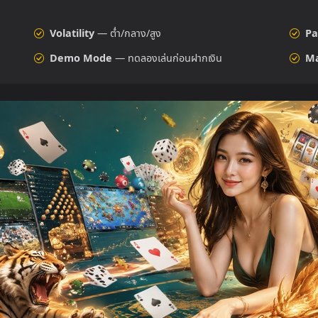
Volatility
— ต่ำ/กลาง/สูง
Pa
Demo Mode
— ทดลองเล่นก่อนฝากเงิน
Ma