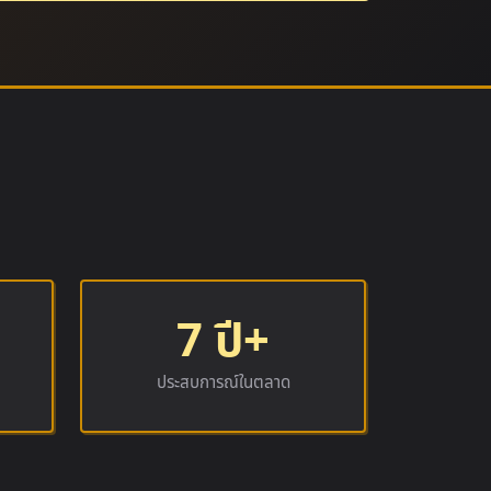
7 ปี+
ประสบการณ์ในตลาด