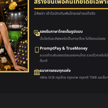
สร้างขึ้นเพื่อคนไทยโดยเฉพา
24win เข้าใจนักเดิมพันไทยอย่างแท้จริง
รองรับภาษาไทยเต็มรูปแบบ
เว็บไซต์และซัพพอร์ตเป็นภาษาไทย ไม่ต้องแปลเอง
PromptPay & TrueMoney
ระบบชำระเงินยอดนิยมของคนไทย รวดเร็วภายในไม่
กี่นาที
ธนาคารครบทุกแห่ง
กสิกร SCB กรุงไทย กรุงเทพ กรุงศรี TMB และอื่น